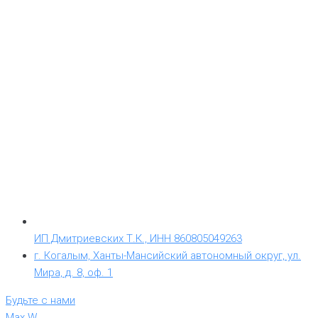
ИП Дмитриевских Т.К., ИНН 860805049263
г. Когалым, Ханты-Мансийский автономный округ, ул.
Мира, д. 8, оф. 1
Будьте с нами
Max W