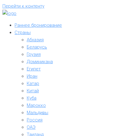
Перейти к контенту
Раннее бронирование
Страны
Абхазия
Беларусь
Грузия
Доминикана
Египет
Иран
Катар
Китай
Куба
Марокко
Мальдивы
Россия
ОАЭ
Таиланд