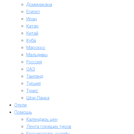
Доминикана
Египет
Иран
Катар
Китай
Куба
Марокко
Мальдивы
Россия
ОАЭ
Таиланд
Турция
Тунис
Шри-Ланка
Отели
Помощь
Календарь цен
Лента горящих туров
Бронировать онлайн