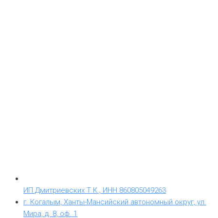
ИП Дмитриевских Т.К., ИНН 860805049263
г. Когалым, Ханты-Мансийский автономный округ, ул.
Мира, д. 8, оф. 1