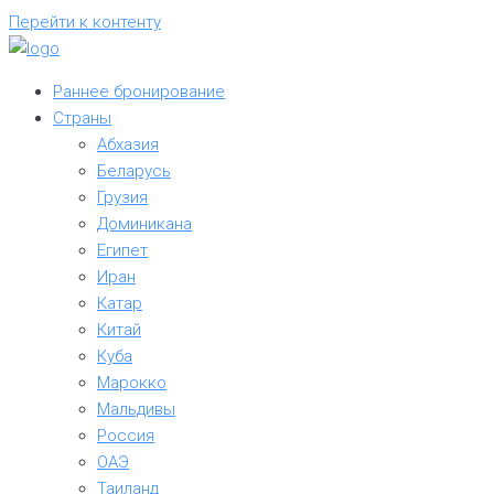
Перейти к контенту
Раннее бронирование
Страны
Абхазия
Беларусь
Грузия
Доминикана
Египет
Иран
Катар
Китай
Куба
Марокко
Мальдивы
Россия
ОАЭ
Таиланд