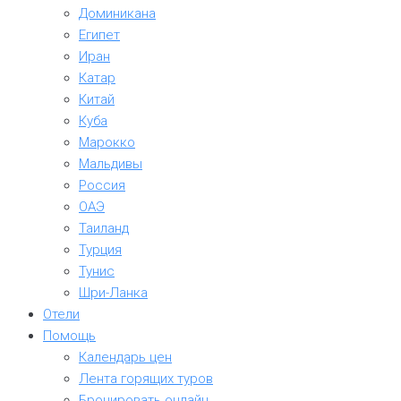
Доминикана
Египет
Иран
Катар
Китай
Куба
Марокко
Мальдивы
Россия
ОАЭ
Таиланд
Турция
Тунис
Шри-Ланка
Отели
Помощь
Календарь цен
Лента горящих туров
Бронировать онлайн